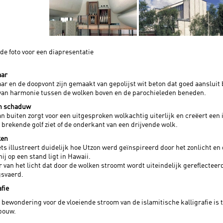
 de foto voor een diapresentatie
aar
aar en de doopvont zijn gemaakt van gepolijst wit beton dat goed aansluit
van harmonie tussen de wolken boven en de parochieleden beneden.
en schaduw
an buiten zorgt voor een uitgesproken wolkachtig uiterlijk en creëert een 
 brekende golf ziet of de onderkant van een drijvende wolk.
ken
ts illustreert duidelijk hoe Utzon werd geïnspireerd door het zonlicht en
hij op een stand ligt in Hawaii.
r van het licht dat door de wolken stroomt wordt uiteindelijk gereflecte
gsvaerd.
afie
 bewondering voor de vloeiende stroom van de islamitische kalligrafie is t
bouw.