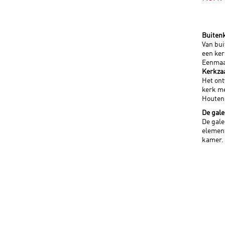
Buiten
Van bui
een ker
Eenmaal
Kerkza
Het ont
kerk m
Houten
De gale
De gale
element
kamer.