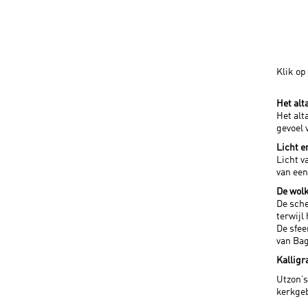
Klik op
Het alt
Het alt
gevoel 
Licht 
Licht v
van een
De wol
De sche
terwijl 
De sfee
van Ba
Kalligr
Utzon’s
kerkge