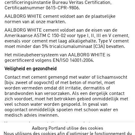
certificeringsinstantie Bureau Veritas Certification,
Certificaatnummer 0615-CPR-9806.
AALBORG WHITE cement voldoet aan de plaatselijke
normen van al onze markten.
AALBORG WHITE cement voldoet aan de eisen van de
Amerikaanse ASTM C 150-02 voor type I, II, III en V cement,
evenals voor cement met laag alkaligehalte. Type V cement
moet minder dan 5% tricalciumaluminaat (C3A) bevatten.
Het milieubeheersysteem van AALBORG WHITE is
gecertificeerd volgens EN/ISO 14001:2004.
Veiligheid en gezondheid
Contact met cement gemengd met water of lichaamsvocht
(bijv. zweet of oogvocht) of met beton of mortel, moet
worden vermeden omdat dit irritatie, dermatitis of
brandwonden kan veroorzaken. Als een dergelijk contact
zich voordoet, moet het betrokken gebied onmiddellijk met
veel schoon water worden gespoeld. In geval van
oogcontact onmiddellijk spoelen met schoon water en
medisch advies inwinnen.
Voor meer documentatie, gaat u naar het
Aalborg Portland utilise des cookies
Informatieblad
onder Publicaties.
Nous utilisons des cookies afin d'optimiser le fonctionnement du