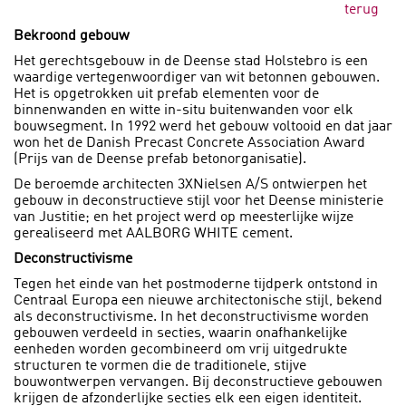
terug
Bekroond gebouw
Het gerechtsgebouw in de Deense stad Holstebro is een
waardige vertegenwoordiger van wit betonnen gebouwen.
Het is opgetrokken uit prefab elementen voor de
binnenwanden en witte in-situ buitenwanden voor elk
bouwsegment. In 1992 werd het gebouw voltooid en dat jaar
won het de Danish Precast Concrete Association Award
(Prijs van de Deense prefab betonorganisatie).
De beroemde architecten 3XNielsen A/S ontwierpen het
gebouw in deconstructieve stijl voor het Deense ministerie
van Justitie; en het project werd op meesterlijke wijze
gerealiseerd met AALBORG WHITE cement.
Deconstructivisme
Tegen het einde van het postmoderne tijdperk ontstond in
Centraal Europa een nieuwe architectonische stijl, bekend
als deconstructivisme. In het deconstructivisme worden
gebouwen verdeeld in secties, waarin onafhankelijke
eenheden worden gecombineerd om vrij uitgedrukte
structuren te vormen die de traditionele, stijve
bouwontwerpen vervangen. Bij deconstructieve gebouwen
krijgen de afzonderlijke secties elk een eigen identiteit.