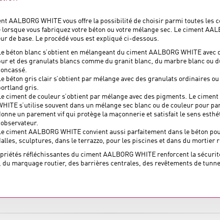
nt AALBORG WHITE vous offre la possibilité de choisir parmi toutes les 
 lorsque vous fabriquez votre béton ou votre mélange sec. Le ciment A
eur de base. Le procédé vous est expliqué ci-dessous.
Le béton blanc s’obtient en mélangeant du ciment AALBORG WHITE avec du
pur et des granulats blancs comme du granit blanc, du marbre blanc ou du
concassé.
Le béton gris clair s’obtient par mélange avec des granulats ordinaires o
portland gris.
Le ciment de couleur s’obtient par mélange avec des pigments. Le cime
WHITE s’utilise souvent dans un mélange sec blanc ou de couleur pour pa
donne un parement vif qui protège la maçonnerie et satisfait le sens esthé
’observateur.
Le ciment AALBORG WHITE convient aussi parfaitement dans le béton pou
dalles, sculptures, dans le terrazzo, pour les piscines et dans du mortier 
priétés réfléchissantes du ciment AALBORG WHITE renforcent la sécurité
r, du marquage routier, des barrières centrales, des revêtements de tunnel