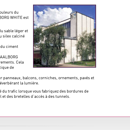
couleurs du
ALBORG WHITE est
 sable léger et
 silex calciné
u du ciment
nt AALBORG
rements. Cela
tique de
r panneaux, balcons, corniches, ornements, pavés et
réverbérant la lumière.
 du trafic lorsque vous fabriquez des bordures de
 et des bretelles d’accès à des tunnels.