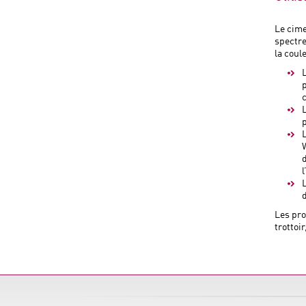
Le cime
spectre
la coul
l
Les pro
trottoi