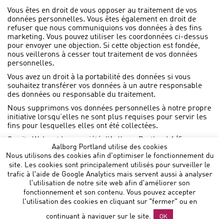
Vous êtes en droit de vous opposer au traitement de vos
données personnelles. Vous êtes également en droit de
refuser que nous communiquions vos données à des fins
marketing. Vous pouvez utiliser les coordonnées ci-dessus
pour envoyer une objection. Si cette objection est fondée,
nous veillerons à cesser tout traitement de vos données
personnelles.
Vous avez un droit à la portabilité des données si vous
souhaitez transférer vos données à un autre responsable
des données ou responsable du traitement.
Nous supprimons vos données personnelles à notre propre
initiative lorsqu’elles ne sont plus requises pour servir les
fins pour lesquelles elles ont été collectées.
Ce site Web est la propriété d’Aalborg Portland A/S,
Aalborg Portland utilise des cookies
Rørdalsvej 44, P.O. box 165, 9100 Aalborg.
Nous utilisons des cookies afin d'optimiser le fonctionnement du
site. Les cookies sont principalement utilisés pour surveiller le
trafic à l'aide de Google Analytics mais servent aussi à analyser
l'utilisation de notre site web afin d'améliorer son
fonctionnement et son contenu. Vous pouvez accepter
l'utilisation des cookies en cliquant sur "fermer" ou en
Aalborg Portland Belgium NV
:: Noorderlaan 147 B 9 :: B-
continuant à naviguer sur le site.
OK