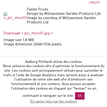
return
Fallen Fruits
Design by Willowstone Garden Products Ltd
Image by courtesy of Willowstone Garden
Products Ltd
Download « pic_misc01.jpg »
Image size 1.8 MB
Image dimension 2048×1536 pixels
Aalborg Portland utilise des cookies
Nous utilisons des cookies afin d'optimiser le fonctionnement du
site. Les cookies sont principalement utilisés pour surveiller le
trafic à l'aide de Google Analytics mais servent aussi à analyser
Aalborg Portland Belgium NV
:: Noorderlaan 147 B 9 :: B-
l'utilisation de notre site web afin d'améliorer son
2030 Antwerp :: T: +32 472864729 ::
fonctionnement et son contenu. Vous pouvez accepter
sales@aalborgportland.com
l'utilisation des cookies en cliquant sur "fermer" ou en
continuant à naviguer sur le site.
OK
En savoir plus sur les cookies