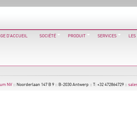
GE D’ACCUEIL
SOCIÉTÉ
PRODUIT
SERVICES
LES
ium NV
:: Noorderlaan 147 B 9 :: B-2030 Antwerp :: T: +32 472864729 ::
sale