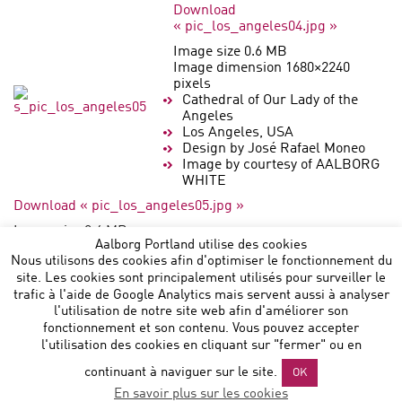
Download
« pic_los_angeles04.jpg »
Image size 0.6 MB
Image dimension 1680×2240
pixels
Cathedral of Our Lady of the
Angeles
Los Angeles, USA
Design by José Rafael Moneo
Image by courtesy of AALBORG
WHITE
Download « pic_los_angeles05.jpg »
Image size 0.4 MB
Aalborg Portland utilise des cookies
Image dimension 1680×2240 pixels
Nous utilisons des cookies afin d'optimiser le fonctionnement du
site. Les cookies sont principalement utilisés pour surveiller le
trafic à l'aide de Google Analytics mais servent aussi à analyser
l'utilisation de notre site web afin d'améliorer son
fonctionnement et son contenu. Vous pouvez accepter
l'utilisation des cookies en cliquant sur "fermer" ou en
Aalborg Portland Belgium NV
:: Noorderlaan 147 B 9 :: B-
continuant à naviguer sur le site.
OK
2030 Antwerp :: T: +32 472864729 ::
En savoir plus sur les cookies
sales@aalborgportland.com