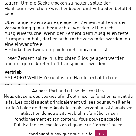
lagern. Um die Säcke trocken zu halten, sollte der
Hohlraum zwischen Zwischenboden und Fußboden belüftet
sein.
Über längere Zeiträume gelagerter Zement sollte vor der
Verwendung genau begutachtet werden, z.B. durch
Ausgießversuche. Wenn der Zement beim Ausgießen feste
Klumpen enthält, darf er nicht mehr verwendet werden, da
eine einwandfreie
Festigkeitsentwicklung nicht mehr garantiert ist.
Loser Zement sollte in luftdichten Silos gelagert werden
und mit getrockneter Luft transportiert werden.
Vertrieb
AALBORG WHITE
Zement ist im Handel erhältlich in:
25 kg-Papiersäcken
Aalborg Portland utilise des cookies
Big Bags mit ca. 1500 kg mit oder ohne Tülle.
Nous utilisons des cookies afin d'optimiser le fonctionnement du
site. Les cookies sont principalement utilisés pour surveiller le
trafic à l'aide de Google Analytics mais servent aussi à analyser
l'utilisation de notre site web afin d'améliorer son
fonctionnement et son contenu. Vous pouvez accepter
l'utilisation des cookies en cliquant sur "fermer" ou en
Aalborg Portland Belgium NV
:: Noorderlaan 147 B 9 :: B-
continuant à naviguer sur le site.
OK