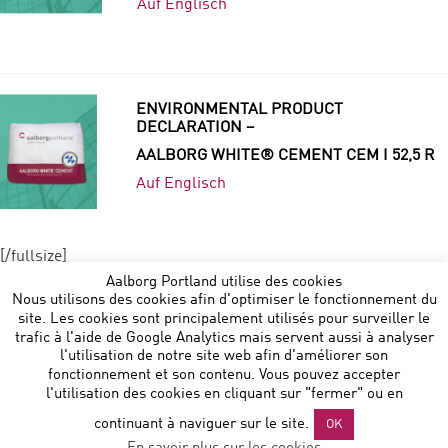
Auf Englisch
ENVIRONMENTAL PRODUCT
DECLARATION –
AALBORG WHITE® CEMENT CEM I 52,5 R
Auf Englisch
[/fullsize]
Aalborg Portland utilise des cookies
Nous utilisons des cookies afin d'optimiser le fonctionnement du
site. Les cookies sont principalement utilisés pour surveiller le
trafic à l'aide de Google Analytics mais servent aussi à analyser
l'utilisation de notre site web afin d'améliorer son
fonctionnement et son contenu. Vous pouvez accepter
l'utilisation des cookies en cliquant sur "fermer" ou en
Aalborg Portland Belgium NV
:: Noorderlaan 147 B 9 :: B-
continuant à naviguer sur le site.
OK
2030 Antwerp :: T: +32 472864729 ::