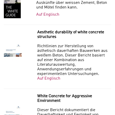
Auskünfte über weissen Zement, Beton
und Mötel finden kann.
Auf Englisch
Aesthetic durability of white concrete
structures
Richtlinien zur Herstellung von
ästhetisch dauerhaften Bauwerken aus
weißem Beton. Dieser Bericht basiert
auf einer Kombination aus
Literaturauswertung,
Anwendungserfahrungen und
experimentellen Untersuchungen.
Auf Englisch
White Concrete for Aggressive
Environment
Dieser Bericht dokumentiert die
Dauerhaftigkeit und Festigkeit von