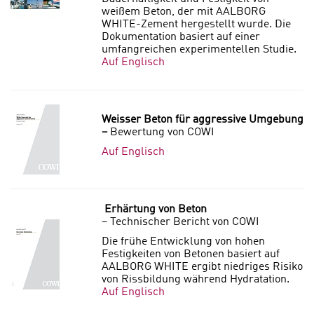
weißem Beton, der mit AALBORG
WHITE-Zement hergestellt wurde. Die
Dokumentation basiert auf einer
umfangreichen experimentellen Studie.
Auf Englisch
Weisser Beton für aggressive Umgebung
–
Bewertung von COWI
Auf Englisch
Erhärtung von Beton
– Technischer Bericht von COWI
Die frühe Entwicklung von hohen
Festigkeiten von Betonen basiert auf
AALBORG WHITE ergibt niedriges Risiko
von Rissbildung während Hydratation.
Auf Englisch